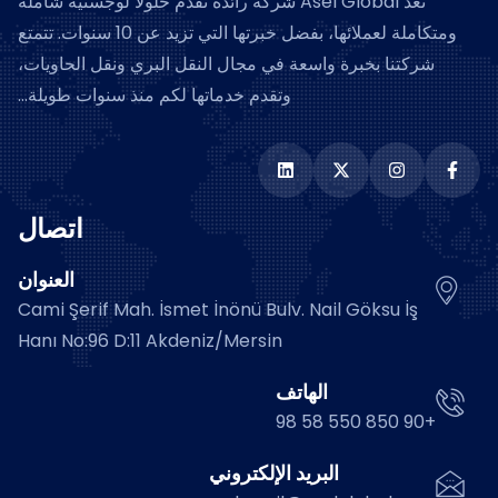
تعد Asel Global شركة رائدة تقدم حلولاً لوجستية شاملة
ومتكاملة لعملائها، بفضل خبرتها التي تزيد عن 10 سنوات. تتمتع
شركتنا بخبرة واسعة في مجال النقل البري ونقل الحاويات،
وتقدم خدماتها لكم منذ سنوات طويلة...
اتصال
العنوان
Cami Şerif Mah. İsmet İnönü Bulv. Nail Göksu İş
Hanı No:96 D:11 Akdeniz/Mersin
الهاتف
+90 850 550 58 98
البريد الإلكتروني